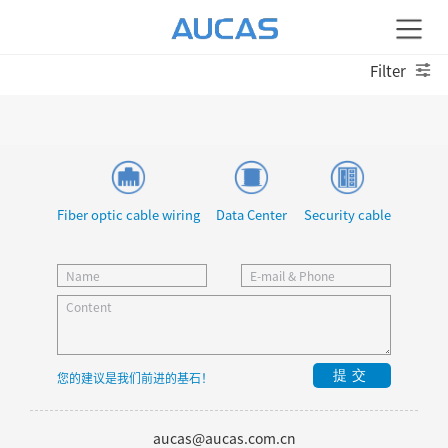
Filter
Fiber optic cable wiring
Data Center
Security cable
提交
您的建议是我们前进的基石！
aucas@aucas.com.cn