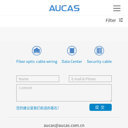
Filter
Fiber optic cable wiring
Data Center
Security cable
提交
您的建议是我们前进的基石！
aucas@aucas.com.cn