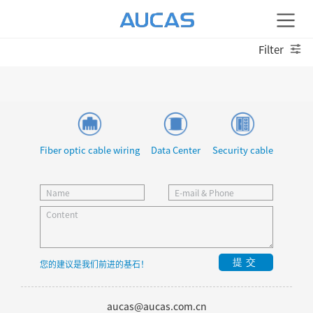
Filter
Fiber optic cable wiring
Data Center
Security cable
提交
您的建议是我们前进的基石！
aucas@aucas.com.cn